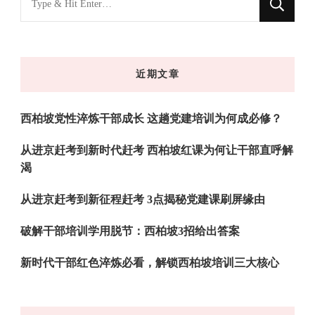
什
么
东
近期文章
西
吗?
西柏坡党性淬炼干部成长 这趟党建培训为何成必修？
从进京赶考到新时代赶考 西柏坡红课为何让干部直呼解
渴
从进京赶考到新征程赶考 3点揭秘党建课刷屏缘由
破解干部培训学用脱节：西柏坡3招给出答案
新时代干部红色淬炼必看，解锁西柏坡培训三大核心