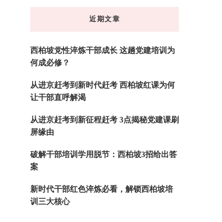
东
近期文章
西
吗?
西柏坡党性淬炼干部成长 这趟党建培训为
何成必修？
从进京赶考到新时代赶考 西柏坡红课为何
让干部直呼解渴
从进京赶考到新征程赶考 3点揭秘党建课刷
屏缘由
破解干部培训学用脱节：西柏坡3招给出答
案
新时代干部红色淬炼必看，解锁西柏坡培
训三大核心