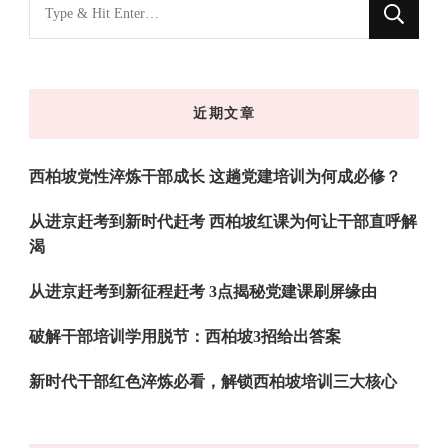
找
什
么
东
近期文章
西
吗?
西柏坡党性淬炼干部成长 这趟党建培训为何成必修？
从进京赶考到新时代赶考 西柏坡红课为何让干部直呼解
渴
从进京赶考到新征程赶考 3点揭秘党建课刷屏缘由
破解干部培训学用脱节：西柏坡3招给出答案
新时代干部红色淬炼必看，解锁西柏坡培训三大核心