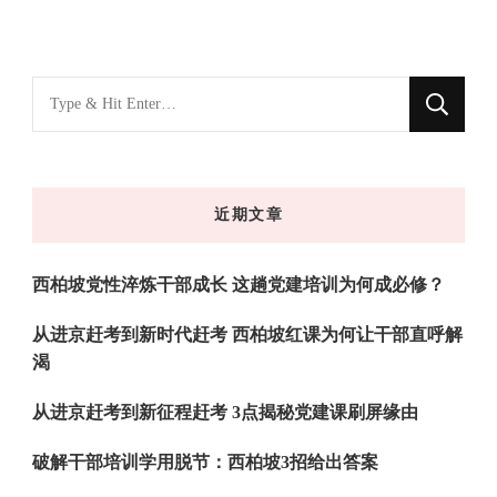
找
什
么
东
近期文章
西
吗?
西柏坡党性淬炼干部成长 这趟党建培训为何成必修？
从进京赶考到新时代赶考 西柏坡红课为何让干部直呼解
渴
从进京赶考到新征程赶考 3点揭秘党建课刷屏缘由
破解干部培训学用脱节：西柏坡3招给出答案