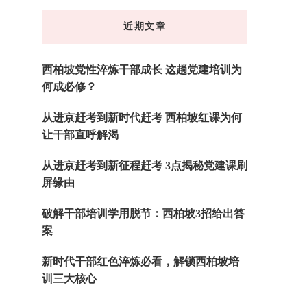
东
近期文章
西
吗?
西柏坡党性淬炼干部成长 这趟党建培训为
何成必修？
从进京赶考到新时代赶考 西柏坡红课为何
让干部直呼解渴
从进京赶考到新征程赶考 3点揭秘党建课刷
屏缘由
破解干部培训学用脱节：西柏坡3招给出答
案
新时代干部红色淬炼必看，解锁西柏坡培
训三大核心