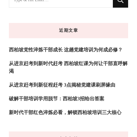
什
么
东
近期文章
西
吗?
西柏坡党性淬炼干部成长 这趟党建培训为何成必修？
从进京赶考到新时代赶考 西柏坡红课为何让干部直呼解
渴
从进京赶考到新征程赶考 3点揭秘党建课刷屏缘由
破解干部培训学用脱节：西柏坡3招给出答案
新时代干部红色淬炼必看，解锁西柏坡培训三大核心