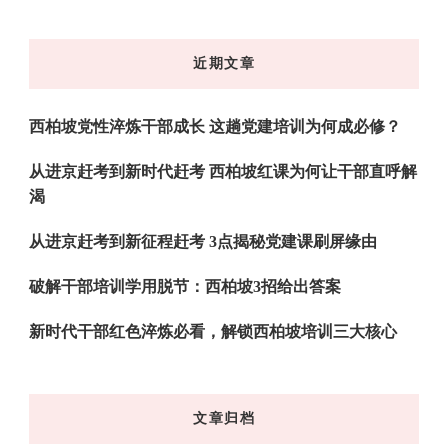
么
东
近期文章
西
吗?
西柏坡党性淬炼干部成长 这趟党建培训为何成必修？
从进京赶考到新时代赶考 西柏坡红课为何让干部直呼解
渴
从进京赶考到新征程赶考 3点揭秘党建课刷屏缘由
破解干部培训学用脱节：西柏坡3招给出答案
新时代干部红色淬炼必看，解锁西柏坡培训三大核心
文章归档