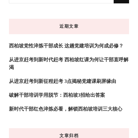
什
么
东
近期文章
西
吗?
西柏坡党性淬炼干部成长 这趟党建培训为何成必修？
从进京赶考到新时代赶考 西柏坡红课为何让干部直呼解
渴
从进京赶考到新征程赶考 3点揭秘党建课刷屏缘由
破解干部培训学用脱节：西柏坡3招给出答案
新时代干部红色淬炼必看，解锁西柏坡培训三大核心
文章归档