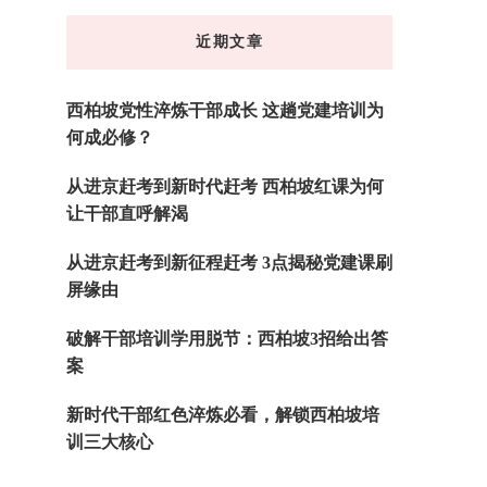
东
近期文章
西
吗?
西柏坡党性淬炼干部成长 这趟党建培训为
何成必修？
从进京赶考到新时代赶考 西柏坡红课为何
让干部直呼解渴
从进京赶考到新征程赶考 3点揭秘党建课刷
屏缘由
破解干部培训学用脱节：西柏坡3招给出答
案
新时代干部红色淬炼必看，解锁西柏坡培
训三大核心