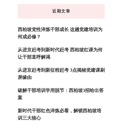
东
近期文章
西
吗?
西柏坡党性淬炼干部成长 这趟党建培训为
何成必修？
从进京赶考到新时代赶考 西柏坡红课为何
让干部直呼解渴
从进京赶考到新征程赶考 3点揭秘党建课刷
屏缘由
破解干部培训学用脱节：西柏坡3招给出答
案
新时代干部红色淬炼必看，解锁西柏坡培
训三大核心