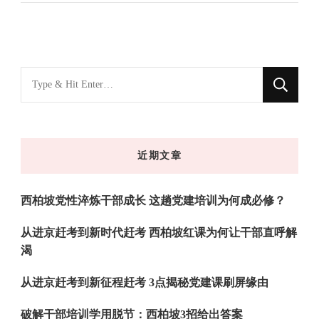
找
什
么
东
近期文章
西
吗?
西柏坡党性淬炼干部成长 这趟党建培训为何成必修？
从进京赶考到新时代赶考 西柏坡红课为何让干部直呼解
渴
从进京赶考到新征程赶考 3点揭秘党建课刷屏缘由
破解干部培训学用脱节：西柏坡3招给出答案