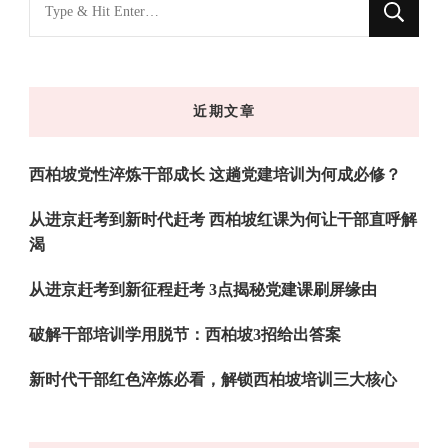
找
什
么
东
近期文章
西
吗?
西柏坡党性淬炼干部成长 这趟党建培训为何成必修？
从进京赶考到新时代赶考 西柏坡红课为何让干部直呼解
渴
从进京赶考到新征程赶考 3点揭秘党建课刷屏缘由
破解干部培训学用脱节：西柏坡3招给出答案
新时代干部红色淬炼必看，解锁西柏坡培训三大核心