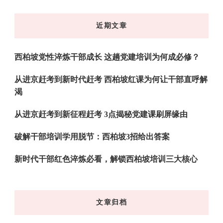
么
东
近期文章
西
吗?
西柏坡党性淬炼干部成长 这趟党建培训为何成必修？
从进京赶考到新时代赶考 西柏坡红课为何让干部直呼解
渴
从进京赶考到新征程赶考 3点揭秘党建课刷屏缘由
破解干部培训学用脱节：西柏坡3招给出答案
新时代干部红色淬炼必看，解锁西柏坡培训三大核心
文章归档