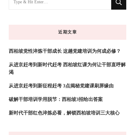
什
么
东
近期文章
西
吗?
西柏坡党性淬炼干部成长 这趟党建培训为何成必修？
从进京赶考到新时代赶考 西柏坡红课为何让干部直呼解
渴
从进京赶考到新征程赶考 3点揭秘党建课刷屏缘由
破解干部培训学用脱节：西柏坡3招给出答案
新时代干部红色淬炼必看，解锁西柏坡培训三大核心