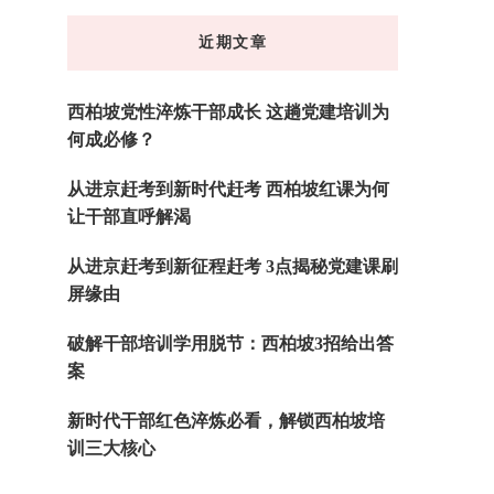
东
近期文章
西
吗?
西柏坡党性淬炼干部成长 这趟党建培训为
何成必修？
从进京赶考到新时代赶考 西柏坡红课为何
让干部直呼解渴
从进京赶考到新征程赶考 3点揭秘党建课刷
屏缘由
破解干部培训学用脱节：西柏坡3招给出答
案
新时代干部红色淬炼必看，解锁西柏坡培
训三大核心