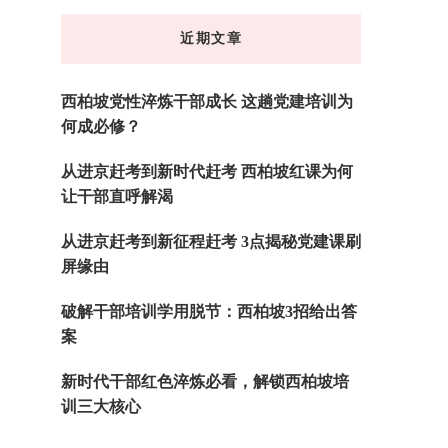
东
近期文章
西
吗?
西柏坡党性淬炼干部成长 这趟党建培训为
何成必修？
从进京赶考到新时代赶考 西柏坡红课为何
让干部直呼解渴
从进京赶考到新征程赶考 3点揭秘党建课刷
屏缘由
破解干部培训学用脱节：西柏坡3招给出答
案
新时代干部红色淬炼必看，解锁西柏坡培
训三大核心