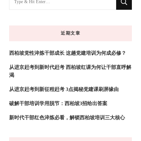
什
么
东
近期文章
西
吗?
西柏坡党性淬炼干部成长 这趟党建培训为何成必修？
从进京赶考到新时代赶考 西柏坡红课为何让干部直呼解
渴
从进京赶考到新征程赶考 3点揭秘党建课刷屏缘由
破解干部培训学用脱节：西柏坡3招给出答案
新时代干部红色淬炼必看，解锁西柏坡培训三大核心