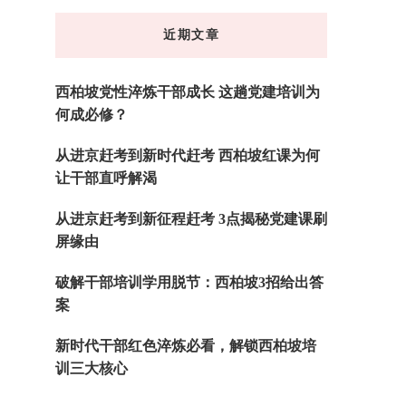
东
近期文章
西
吗?
西柏坡党性淬炼干部成长 这趟党建培训为
何成必修？
从进京赶考到新时代赶考 西柏坡红课为何
让干部直呼解渴
从进京赶考到新征程赶考 3点揭秘党建课刷
屏缘由
破解干部培训学用脱节：西柏坡3招给出答
案
新时代干部红色淬炼必看，解锁西柏坡培
训三大核心