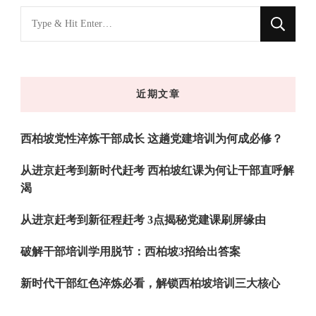
找
什
么
东
近期文章
西
吗?
西柏坡党性淬炼干部成长 这趟党建培训为何成必修？
从进京赶考到新时代赶考 西柏坡红课为何让干部直呼解
渴
从进京赶考到新征程赶考 3点揭秘党建课刷屏缘由
破解干部培训学用脱节：西柏坡3招给出答案
新时代干部红色淬炼必看，解锁西柏坡培训三大核心