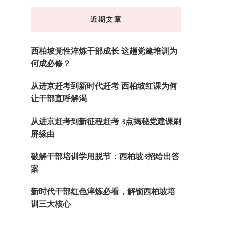
东
近期文章
西
吗?
西柏坡党性淬炼干部成长 这趟党建培训为
何成必修？
从进京赶考到新时代赶考 西柏坡红课为何
让干部直呼解渴
从进京赶考到新征程赶考 3点揭秘党建课刷
屏缘由
破解干部培训学用脱节：西柏坡3招给出答
案
新时代干部红色淬炼必看，解锁西柏坡培
训三大核心