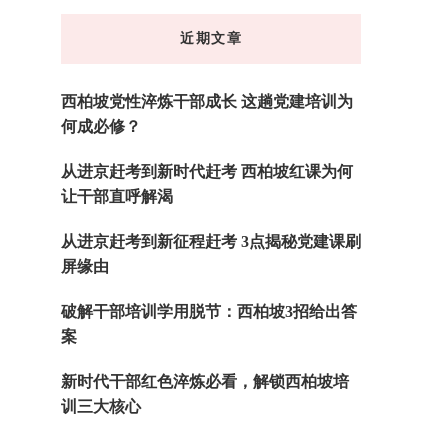
东
近期文章
西
吗?
西柏坡党性淬炼干部成长 这趟党建培训为
何成必修？
从进京赶考到新时代赶考 西柏坡红课为何
让干部直呼解渴
从进京赶考到新征程赶考 3点揭秘党建课刷
屏缘由
破解干部培训学用脱节：西柏坡3招给出答
案
新时代干部红色淬炼必看，解锁西柏坡培
训三大核心