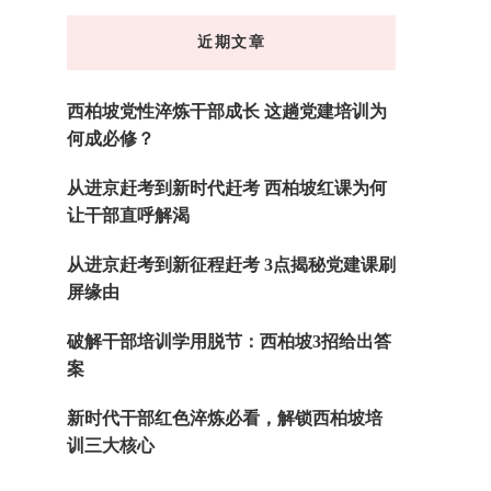
东
近期文章
西
吗?
西柏坡党性淬炼干部成长 这趟党建培训为
何成必修？
从进京赶考到新时代赶考 西柏坡红课为何
让干部直呼解渴
从进京赶考到新征程赶考 3点揭秘党建课刷
屏缘由
破解干部培训学用脱节：西柏坡3招给出答
案
新时代干部红色淬炼必看，解锁西柏坡培
训三大核心