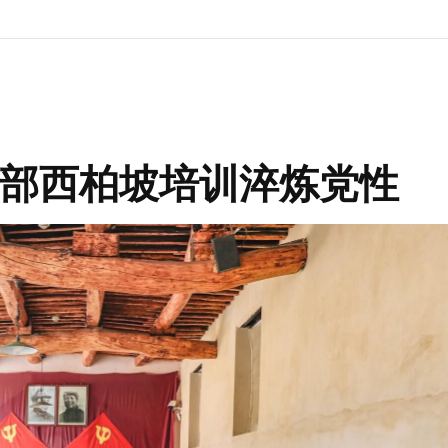
部西柏坡培训淬炼党性