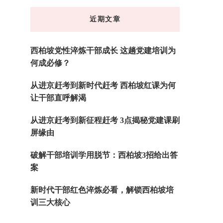
东
近期文章
西
吗?
西柏坡党性淬炼干部成长 这趟党建培训为
何成必修？
从进京赶考到新时代赶考 西柏坡红课为何
让干部直呼解渴
从进京赶考到新征程赶考 3点揭秘党建课刷
屏缘由
破解干部培训学用脱节：西柏坡3招给出答
案
新时代干部红色淬炼必看，解锁西柏坡培
训三大核心