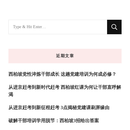
找
什
么
东
近期文章
西
吗?
西柏坡党性淬炼干部成长 这趟党建培训为何成必修？
从进京赶考到新时代赶考 西柏坡红课为何让干部直呼解
渴
从进京赶考到新征程赶考 3点揭秘党建课刷屏缘由
破解干部培训学用脱节：西柏坡3招给出答案