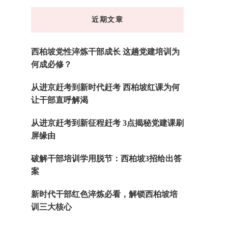
东
近期文章
西
吗?
西柏坡党性淬炼干部成长 这趟党建培训为
何成必修？
从进京赶考到新时代赶考 西柏坡红课为何
让干部直呼解渴
从进京赶考到新征程赶考 3点揭秘党建课刷
屏缘由
破解干部培训学用脱节：西柏坡3招给出答
案
新时代干部红色淬炼必看，解锁西柏坡培
训三大核心