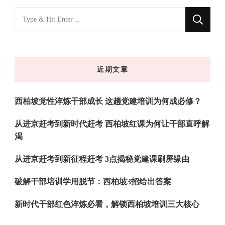
找
什
么
东
近期文章
西
吗?
西柏坡党性淬炼干部成长 这趟党建培训为何成必修？
从进京赶考到新时代赶考 西柏坡红课为何让干部直呼解
渴
从进京赶考到新征程赶考 3点揭秘党建课刷屏缘由
破解干部培训学用脱节：西柏坡3招给出答案
新时代干部红色淬炼必看，解锁西柏坡培训三大核心