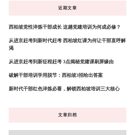
东
近期文章
西
吗?
西柏坡党性淬炼干部成长 这趟党建培训为何成必修？
从进京赶考到新时代赶考 西柏坡红课为何让干部直呼解
渴
从进京赶考到新征程赶考 3点揭秘党建课刷屏缘由
破解干部培训学用脱节：西柏坡3招给出答案
新时代干部红色淬炼必看，解锁西柏坡培训三大核心
文章归档
文