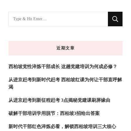
找
什
么
东
近期文章
西
吗?
西柏坡党性淬炼干部成长 这趟党建培训为何成必修？
从进京赶考到新时代赶考 西柏坡红课为何让干部直呼解
渴
从进京赶考到新征程赶考 3点揭秘党建课刷屏缘由
破解干部培训学用脱节：西柏坡3招给出答案
新时代干部红色淬炼必看，解锁西柏坡培训三大核心