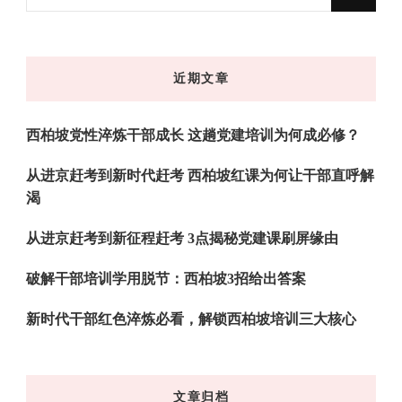
什
么
东
近期文章
西
吗?
西柏坡党性淬炼干部成长 这趟党建培训为何成必修？
从进京赶考到新时代赶考 西柏坡红课为何让干部直呼解
渴
从进京赶考到新征程赶考 3点揭秘党建课刷屏缘由
破解干部培训学用脱节：西柏坡3招给出答案
新时代干部红色淬炼必看，解锁西柏坡培训三大核心
文章归档