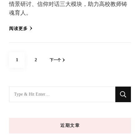
情景研讨、信仰对话三大模块，助力高校教师铸
魂育人。
阅读更多
文
网
网
1
2
下一个
章
页
页
分
页
找
什
么
东
近期文章
西
吗?