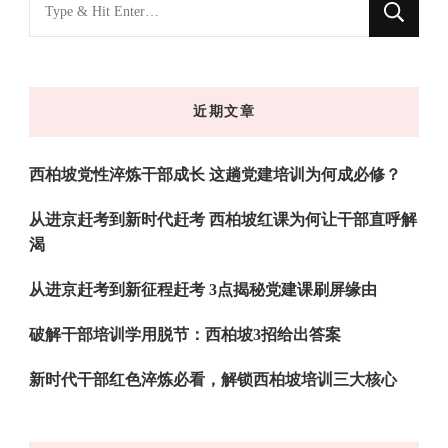
找
什
么
东
近期文章
西
吗?
西柏坡党性淬炼干部成长 这趟党建培训为何成必修？
从进京赶考到新时代赶考 西柏坡红课为何让干部直呼解
渴
从进京赶考到新征程赶考 3点揭秘党建课刷屏缘由
破解干部培训学用脱节：西柏坡3招给出答案
新时代干部红色淬炼必看，解锁西柏坡培训三大核心